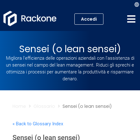
Accedi
Hosting
Sensei (o lean sensei)
VPS
Migliora l'efficienza delle operazioni aziendali con l'assistenza di
un sensei nel campo del lean management. Riduci gli sprechi e
Cloud
ottimizza i processi per aumentare la produttività e risparmiare
denaro.
Server
Proxmox VE
Home
Glossario
Sensei (o lean sensei)
Mail
« Back to Glossary Index
Academy
Sensei (o lean sensei)