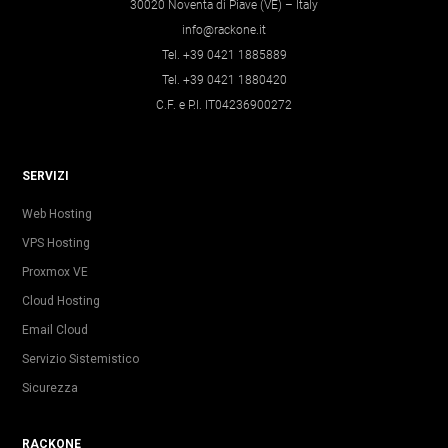
30020 Noventa di Piave (VE) – Italy
info@rackone.it
Tel. +39 0421 1885889
Tel. +39 0421 1880420
C.F. e P.I. IT04236900272
SERVIZI
Web Hosting
VPS Hosting
Proxmox VE
Cloud Hosting
Email Cloud
Servizio Sistemistico
Sicurezza
RACKONE