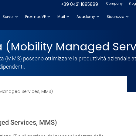
Company
Blog
+39 0421 1885889
Server
Proxmox VE
Mail
Academy
Sicurezza
ita (Mobility Managed Ser
ita (MMS) possono ottimizzare la produttività aziendale att
 dipendenti.
ty Managed Services, MMS)
aged Services, MMS)