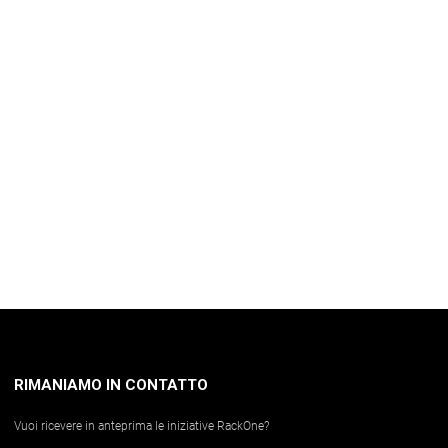
RIMANIAMO IN CONTATTO
Vuoi ricevere in anteprima le iniziative RackOne?