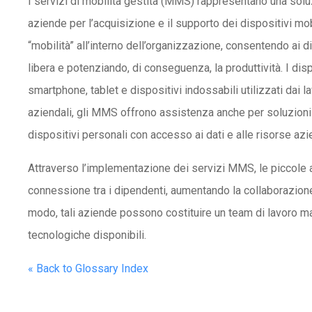
I servizi di mobilità gestita (MMS) rappresentano una solu
aziende per l’acquisizione e il supporto dei dispositivi mobi
“mobilità” all’interno dell’organizzazione, consentendo ai d
libera e potenziando, di conseguenza, la produttività. I d
smartphone, tablet e dispositivi indossabili utilizzati dai la
aziendali, gli MMS offrono assistenza anche per soluzioni
dispositivi personali con accesso ai dati e alle risorse azie
Attraverso l’implementazione dei servizi MMS, le piccole a
connessione tra i dipendenti, aumentando la collaborazion
modo, tali aziende possono costituire un team di lavoro m
tecnologiche disponibili.
« Back to Glossary Index