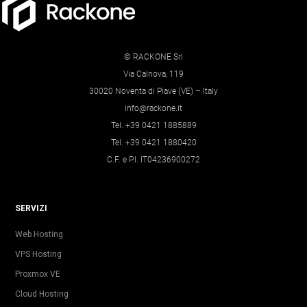
© RACKONE Srl
Via Calnova, 119
30020 Noventa di Piave (VE) – Italy
info@rackone.it
Tel. +39 0421 1885889
Tel. +39 0421 1880420
C.F. e P.I. IT04236900272
SERVIZI
Web Hosting
VPS Hosting
Proxmox VE
Cloud Hosting