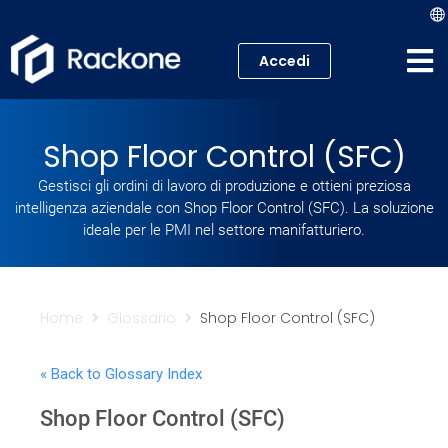
Accedi
Hosting
Shop Floor Control (SFC)
VPS
Gestisci gli ordini di lavoro di produzione e ottieni preziosa
intelligenza aziendale con Shop Floor Control (SFC). La soluzione
Cloud
ideale per le PMI nel settore manifatturiero.
Server
Proxmox VE
Home
Glossario
Shop Floor Control (SFC)
Mail
« Back to Glossary Index
Shop Floor Control (SFC)
Academy