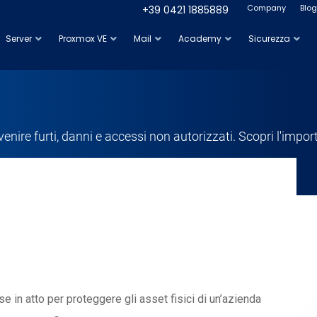
Company
Blog
+39 0421 1885889
Server
Proxmox VE
Mail
Academy
Sicurezza
venire furti, danni e accessi non autorizzati. Scopri l'impor
e in atto per proteggere gli asset fisici di un’azienda