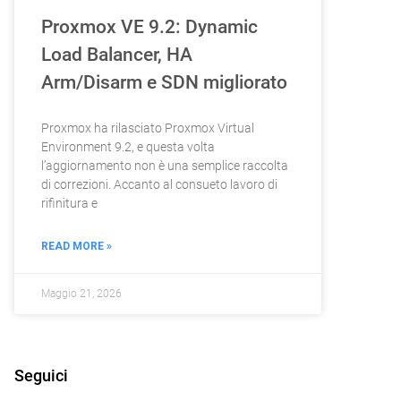
Proxmox VE 9.2: Dynamic
Load Balancer, HA
Arm/Disarm e SDN migliorato
Proxmox ha rilasciato Proxmox Virtual
Environment 9.2, e questa volta
l’aggiornamento non è una semplice raccolta
di correzioni. Accanto al consueto lavoro di
rifinitura e
READ MORE »
Maggio 21, 2026
Seguici