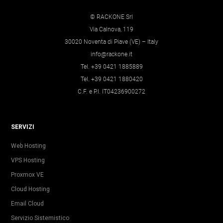
© RACKONE Srl
Via Calnova, 119
30020 Noventa di Piave (VE) – Italy
info@rackone.it
Tel. +39 0421 1885889
Tel. +39 0421 1880420
C.F. e P.I. IT04236900272
SERVIZI
Web Hosting
VPS Hosting
Proxmox VE
Cloud Hosting
Email Cloud
Servizio Sistemistico