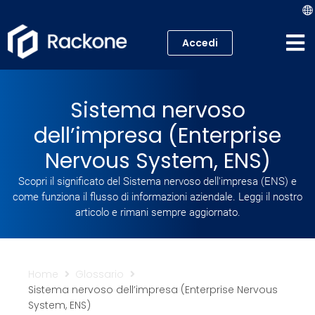
Accedi
Hosting
Sistema nervoso
VPS
dell’impresa (Enterprise
Cloud
Nervous System, ENS)
Scopri il significato del Sistema nervoso dell'impresa (ENS) e
Server
come funziona il flusso di informazioni aziendale. Leggi il nostro
articolo e rimani sempre aggiornato.
Proxmox VE
Mail
Home
Glossario
Sistema nervoso dell’impresa (Enterprise Nervous
Academy
System, ENS)