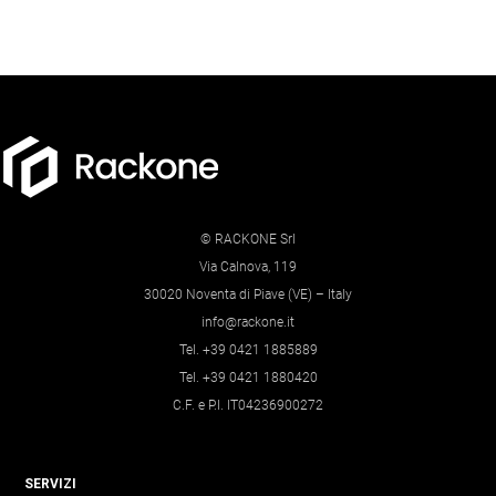
© RACKONE Srl
Via Calnova, 119
30020 Noventa di Piave (VE) – Italy
info@rackone.it
Tel. +39 0421 1885889
Tel. +39 0421 1880420
C.F. e P.I. IT04236900272
SERVIZI