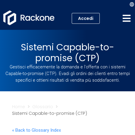
Accedi
Hosting
Sistemi Capable-to-
VPS
promise (CTP)
Cloud
Gestisci efficacemente la domanda e l'offerta con i sistemi
Capable-to-promise (CTP). Evadi gli ordini dei clienti entro tempi
Server
specifici e ottieni risultati di vendita più soddisfacenti.
Proxmox VE
Home
Glossario
Mail
Sistemi Capable-to-promise (CTP)
Academy
« Back to Glossary Index