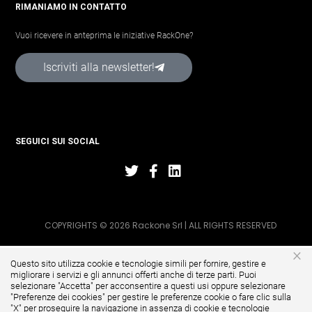
RIMANIAMO IN CONTATTO
Vuoi ricevere in anteprima le iniziative RackOne?
Iscriviti alla newsletter!
SEGUICI SUI SOCIAL
COPYRIGHTS © 2026 Rackone Srl | ALL RIGHTS RESERVED
×
Questo sito utilizza cookie e tecnologie simili per fornire, gestire e
migliorare i servizi e gli annunci offerti anche di terze parti. Puoi
selezionare "Accetta" per acconsentire a questi usi oppure selezionare
"
Preferenze dei cookies
" per gestire le preferenze cookie o fare clic sulla
"X" per proseguire la navigazione in assenza di cookie e tecnologie