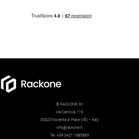
© RACKONE Srl
Via Calnova, 119
30020 Noventa di Piave (VE) – Italy
info@rackone.it
Tel. +39 0421 1885889