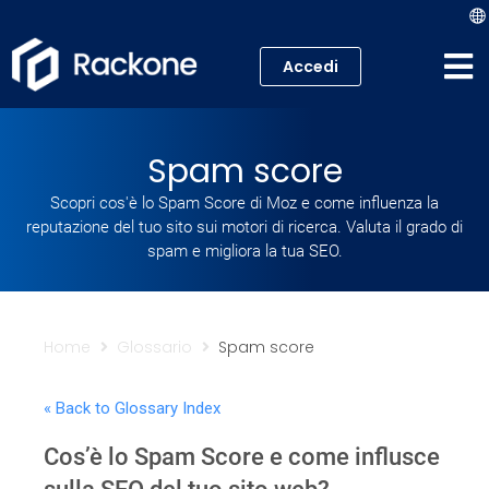
Accedi
Hosting
Spam score
VPS
Scopri cos'è lo Spam Score di Moz e come influenza la
reputazione del tuo sito sui motori di ricerca. Valuta il grado di
Cloud
spam e migliora la tua SEO.
Server
Proxmox VE
Home
Glossario
Spam score
Mail
« Back to Glossary Index
Cos’è lo Spam Score e come influsce
Academy