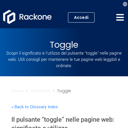
Accedi
Hosting
Toggle
VPS
Scopri il significato e l'utilizzo del pulsante "toggle" nelle pagine
web. Utili consigli per mantenere le tue pagine web leggibili e
Cloud
ordinate.
Server
Proxmox VE
Home
Glossario
Toggle
Mail
« Back to Glossary Index
Il pulsante “toggle” nelle pagine web:
Academy