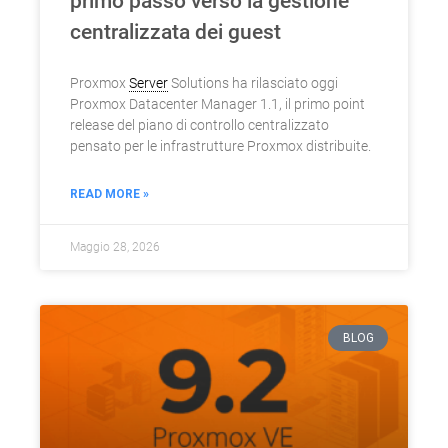
primo passo verso la gestione
centralizzata dei guest
Proxmox
Server
Solutions ha rilasciato oggi
Proxmox Datacenter Manager 1.1, il primo point
release del piano di controllo centralizzato
pensato per le infrastrutture Proxmox distribuite.
READ MORE »
Maggio 28, 2026
BLOG