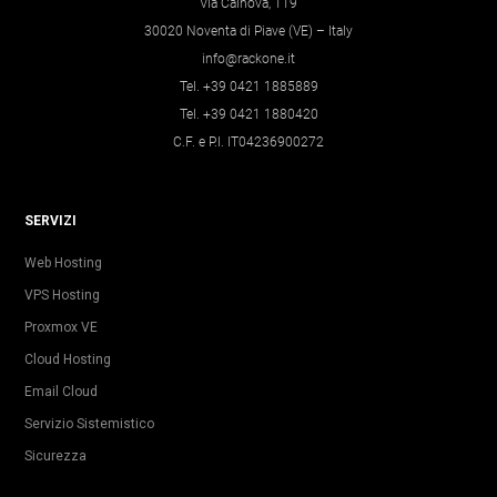
Via Calnova, 119
30020 Noventa di Piave (VE) – Italy
info@rackone.it
Tel. +39 0421 1885889
Tel. +39 0421 1880420
C.F. e P.I. IT04236900272
SERVIZI
Web Hosting
VPS Hosting
Proxmox VE
Cloud Hosting
Email Cloud
Servizio Sistemistico
Sicurezza