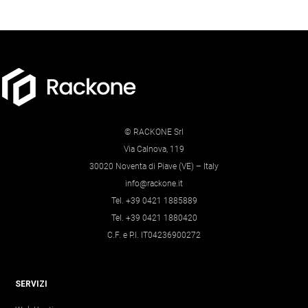
© RACKONE Srl
Via Calnova, 119
30020 Noventa di Piave (VE) – Italy
info@rackone.it
Tel. +39 0421 1885889
Tel. +39 0421 1880420
C.F. e P.I. IT04236900272
SERVIZI