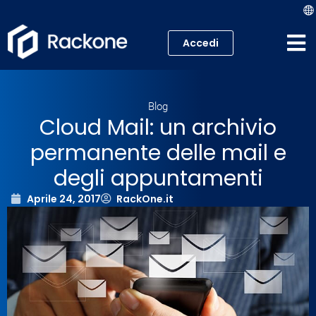
Accedi
Hosting
Blog
VPS
Cloud Mail: un archivio
permanente delle mail e
Cloud
degli appuntamenti
Server
Aprile 24, 2017
RackOne.it
Proxmox VE
Mail
Academy