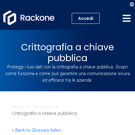
Accedi
Hosting
Crittografia a chiave
VPS
pubblica
Cloud
Proteggi i tuoi dati con la crittografia a chiave pubblica. Scopri
come funziona e come può garantire una comunicazione sicura
Server
ed efficace tra le aziende.
Proxmox VE
Home
Glossario
Mail
Crittografia a chiave pubblica
Academy
« Back to Glossary Index