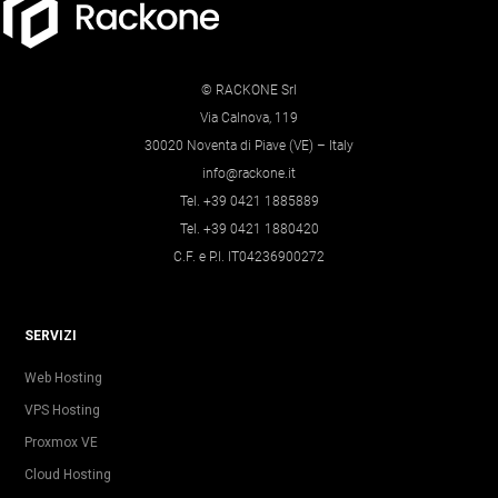
© RACKONE Srl
Via Calnova, 119
30020 Noventa di Piave (VE) – Italy
info@rackone.it
Tel. +39 0421 1885889
Tel. +39 0421 1880420
C.F. e P.I. IT04236900272
SERVIZI
Web Hosting
VPS Hosting
Proxmox VE
Cloud Hosting