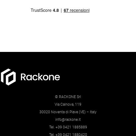
© RACKONE Srl
Via Calnova, 119
30020 Noventa di Piave (VE) – Italy
info@rackone.it
Tel. +39 0421 1885889
Tel. +39 0421 1880420