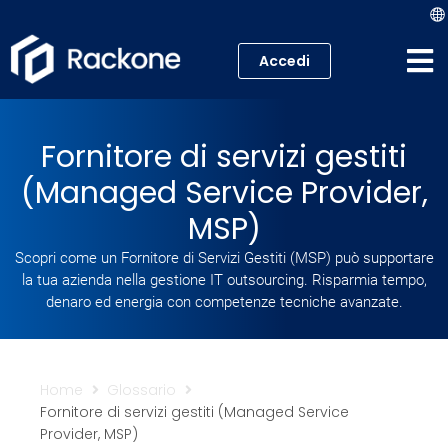
Accedi
Hosting
Fornitore di servizi gestiti
VPS
(Managed Service Provider,
Cloud
MSP)
Scopri come un Fornitore di Servizi Gestiti (MSP) può supportare
Server
la tua azienda nella gestione IT outsourcing. Risparmia tempo,
denaro ed energia con competenze tecniche avanzate.
Proxmox VE
Mail
Home
Glossario
Fornitore di servizi gestiti (Managed Service
Academy
Provider, MSP)