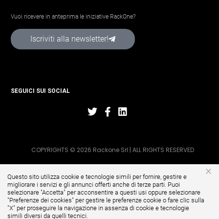
Vuoi ricevere in anteprima le iniziative RackOne?
Iscriviti alla newsletter!
SEGUICI SUI SOCIAL
COPYRIGHTS © 2026 Rackone Srl | ALL RIGHTS RESERVED
×
Questo sito utilizza cookie e tecnologie simili per fornire, gestire e
migliorare i servizi e gli annunci offerti anche di terze parti. Puoi
selezionare "Accetta" per acconsentire a questi usi oppure selezionare
"
Preferenze dei cookies
" per gestire le preferenze cookie o fare clic sulla
"X" per proseguire la navigazione in assenza di cookie e tecnologie
simili diversi da quelli tecnici.