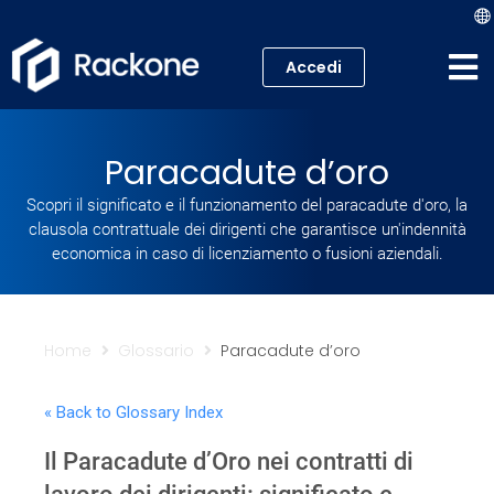
Accedi
Hosting
Paracadute d’oro
VPS
Scopri il significato e il funzionamento del paracadute d'oro, la
clausola contrattuale dei dirigenti che garantisce un'indennità
Cloud
economica in caso di licenziamento o fusioni aziendali.
Server
Proxmox VE
Home
Glossario
Paracadute d’oro
Mail
« Back to Glossary Index
Il Paracadute d’Oro nei contratti di
Academy