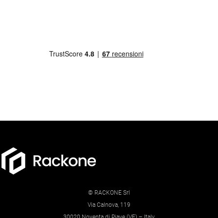
© RACKONE Srl
Via Calnova, 119
30020 Noventa di Piave (VE) – Italy