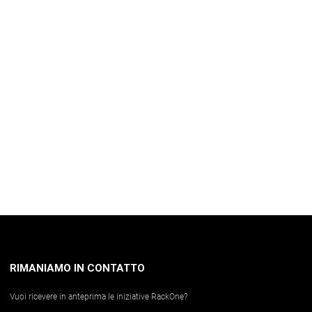
RIMANIAMO IN CONTATTO
Vuoi ricevere in anteprima le iniziative RackOne?