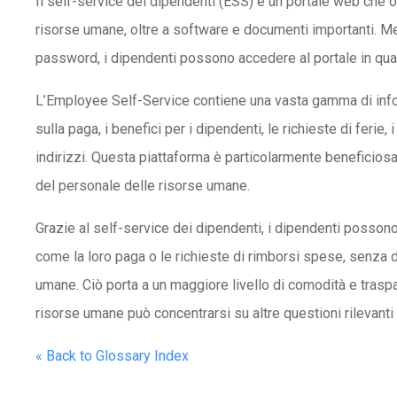
Il self-service dei dipendenti (ESS) è un portale web che o
risorse umane, oltre a software e documenti importanti. Me
password, i dipendenti possono accedere al portale in qu
L’Employee Self-Service contiene una vasta gamma di inform
sulla paga, i benefici per i dipendenti, le richieste di ferie,
indirizzi. Questa piattaforma è particolarmente beneficiosa p
del personale delle risorse umane.
Grazie al self-service dei dipendenti, i dipendenti posso
come la loro paga o le richieste di rimborsi spese, senza 
umane. Ciò porta a un maggiore livello di comodità e traspa
risorse umane può concentrarsi su altre questioni rilevanti
« Back to Glossary Index