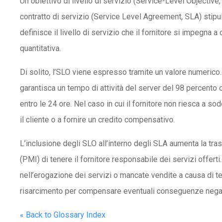
Un obiettivo di livello di servizio (Service-Level Objective
contratto di servizio (Service Level Agreement, SLA) stipula
definisce il livello di servizio che il fornitore si impegna a
quantitativa.
Di solito, l’SLO viene espresso tramite un valore numeric
garantisca un tempo di attività del server del 98 percento
entro le 24 ore. Nel caso in cui il fornitore non riesca a s
il cliente o a fornire un credito compensativo.
L’inclusione degli SLO all’interno degli SLA aumenta la t
(PMI) di tenere il fornitore responsabile dei servizi offerti
nell’erogazione dei servizi o mancate vendite a causa di te
risarcimento per compensare eventuali conseguenze negat
« Back to Glossary Index