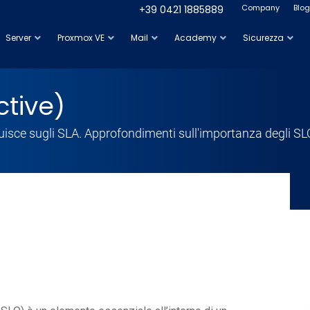
Company
Blog
+39 0421 1885889
Server
Proxmox VE
Mail
Academy
Sicurezza
ctive)
isce sugli SLA. Approfondimenti sull'importanza degli SLO n