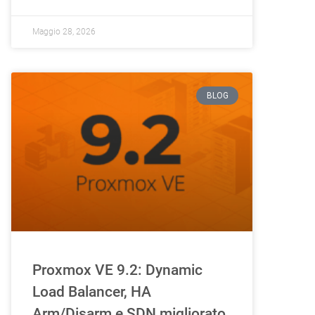
Maggio 28, 2026
BLOG
Proxmox VE 9.2: Dynamic
Load Balancer, HA
Arm/Disarm e SDN migliorato