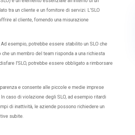
, SLO) è un elemento essenziale all’interno di un
to tra un cliente e un fornitore di servizi. L’SLO
 offrire al cliente, fornendo una misurazione
o. Ad esempio, potrebbe essere stabilito un SLO che
 o che un membro del team risponda a una richiesta
oddisfare l’SLO, potrebbe essere obbligato a rimborsare
rasparenza e consente alle piccole e medie imprese
. In caso di violazione degli SLO, ad esempio ritardi
mpi di inattività, le aziende possono richiedere un
ive subite.