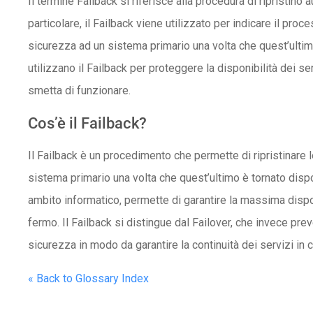
Il termine Failback si riferisce alla procedura di ripristin
particolare, il Failback viene utilizzato per indicare il pro
sicurezza ad un sistema primario una volta che quest’ultimo
utilizzano il Failback per proteggere la disponibilità dei ser
smetta di funzionare.
Cos’è il Failback?
Il Failback è un procedimento che permette di ripristinare l
sistema primario una volta che quest’ultimo è tornato dispo
ambito informatico, permette di garantire la massima dispo
fermo. Il Failback si distingue dal Failover, che invece pre
sicurezza in modo da garantire la continuità dei servizi in c
« Back to Glossary Index