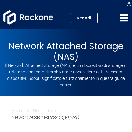
Accedi
Hosting
Network Attached Storage
VPS
(NAS)
Cloud
Il Network Attached Storage (NAS) è un dispositivo di storage di
rete che consente di archiviare e condividere dati tra diversi
Server
dispositivi. Scopri significato e funzionamento in questa guida
tecnica.
Proxmox VE
Mail
Home
Glossario
Network Attached Storage (NAS)
Academy