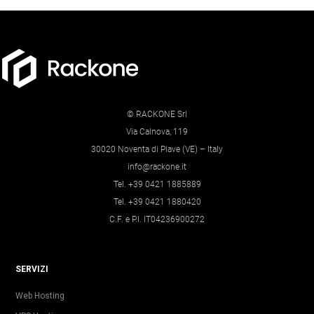
© RACKONE Srl
Via Calnova, 119
30020 Noventa di Piave (VE) – Italy
info@rackone.it
Tel. +39 0421 1885889
Tel. +39 0421 1880420
C.F. e P.I. IT04236900272
SERVIZI
Web Hosting