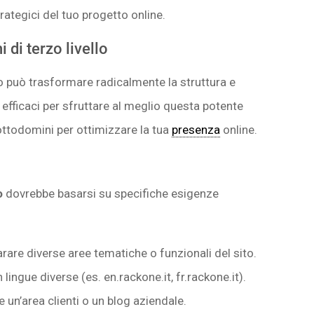
trategici del tuo progetto online.
di terzo livello
o può trasformare radicalmente la struttura e
ù efficaci per sfruttare al meglio questa potente
ottodomini per ottimizzare la tua
presenza
online.
o
dovrebbe basarsi su specifiche esigenze
arare diverse aree tematiche o funzionali del sito.
n lingue diverse (es. en.rackone.it, fr.rackone.it).
e un’area clienti o un blog aziendale.