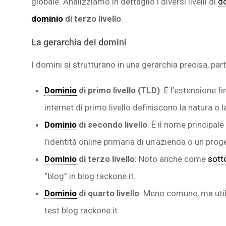
globale. Analizziamo in dettaglio i diversi livelli di
d
dominio
di terzo livello
.
La gerarchia dei domini
I domini si strutturano in una gerarchia precisa, part
Dominio
di primo livello (TLD)
: È l’estensione f
internet di primo livello definiscono la natura o 
Dominio
di secondo livello
: È il nome principal
l’identità online primaria di un’azienda o un prog
Dominio
di terzo livello
: Noto anche come
sott
“blog” in blog.rackone.it.
Dominio
di quarto livello
: Meno comune, ma util
test.blog.rackone.it.