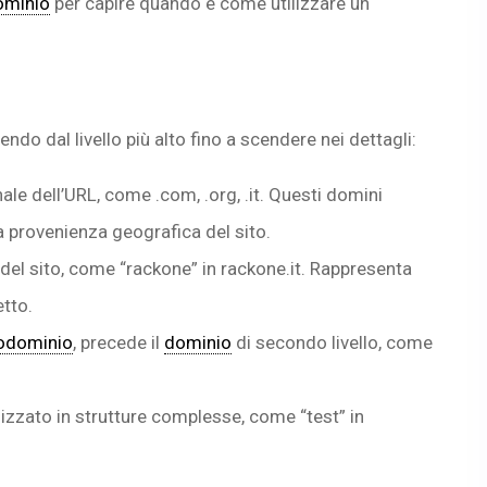
ominio
per capire quando e come utilizzare un
endo dal livello più alto fino a scendere nei dettagli:
inale dell’URL, come .com, .org, .it. Questi domini
la provenienza geografica del sito.
e del sito, come “rackone” in rackone.it. Rappresenta
etto.
odominio
, precede il
dominio
di secondo livello, come
izzato in strutture complesse, come “test” in