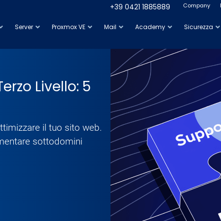
Company
+39 0421 1885889
Server
Proxmox VE
Mail
Academy
Sicurezza
rzo Livello: 5
timizzare il tuo sito web.
ementare sottodomini