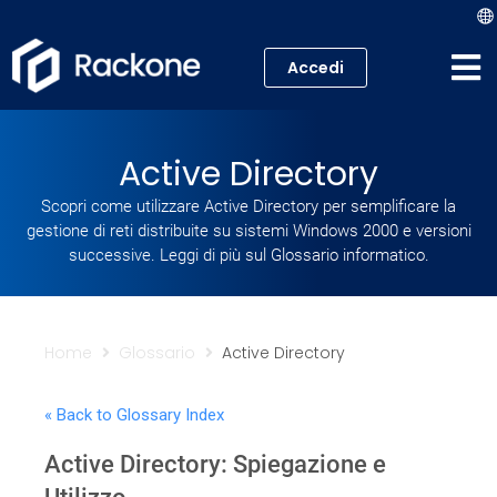
Accedi
Hosting
Active Directory
VPS
Scopri come utilizzare Active Directory per semplificare la
gestione di reti distribuite su sistemi Windows 2000 e versioni
Cloud
successive. Leggi di più sul Glossario informatico.
Server
Proxmox VE
Home
Glossario
Active Directory
Mail
« Back to Glossary Index
Active Directory: Spiegazione e
Academy