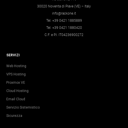
30020 Noventa di Piave (VE) – Italy
info@rackone.it
Tel. +39 0421 1885889
Tel. +39 0421 1880420
C.F. e P.I. IT04236900272
SERVIZI
Web Hosting
VPS Hosting
Proxmox VE
Cloud Hosting
Email Cloud
Servizio Sistemistico
Sicurezza