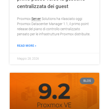
centralizzata dei guest
Proxmox
Server
Solutions ha rilasciato oggi
Proxmox Datacenter Manager 1.1, il primo point
release del piano di controllo centralizzato
pensato per le infrastrutture Proxmox distribuite.
READ MORE »
Maggio 28, 2026
BLOG