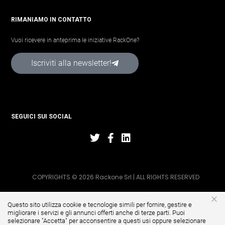
RIMANIAMO IN CONTATTO
Vuoi ricevere in anteprima le iniziative RackOne?
Iscriviti alla newsletter!
SEGUICI SUI SOCIAL
COPYRIGHTS © 2026 Rackone Srl | ALL RIGHTS RESERVED
×
Questo sito utilizza cookie e tecnologie simili per fornire, gestire e
migliorare i servizi e gli annunci offerti anche di terze parti. Puoi
selezionare "Accetta" per acconsentire a questi usi oppure selezionare