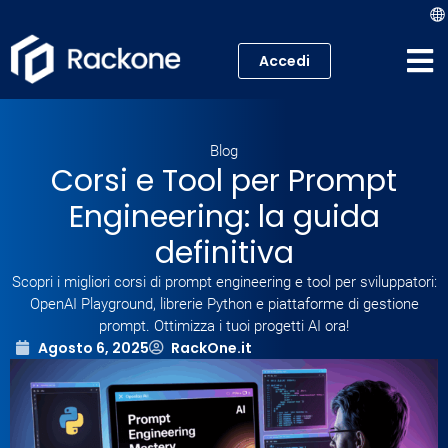
Accedi
Hosting
Blog
VPS
Corsi e Tool per Prompt
Engineering: la guida
Cloud
definitiva
Server
Scopri i migliori corsi di prompt engineering e tool per sviluppatori:
OpenAI Playground, librerie Python e piattaforme di gestione
Proxmox VE
prompt. Ottimizza i tuoi progetti AI ora!
Agosto 6, 2025
RackOne.it
Mail
Academy