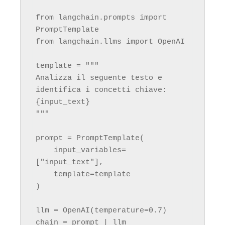
from langchain.prompts import 
PromptTemplate

from langchain.llms import OpenAI

template = """

Analizza il seguente testo e 
identifica i concetti chiave:

{input_text}

"""

prompt = PromptTemplate(

    input_variables=
["input_text"],

    template=template

)

llm = OpenAI(temperature=0.7)

chain = prompt | llm
