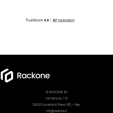
© RACKONE Srl
Via Calnova, 119
30020 Noventa di Piave (VE) – Italy
info@rackone.it