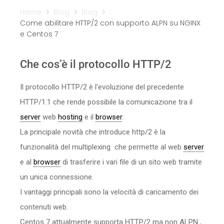
Sicurezza
Home
Blog
Blog
Come abilitare HTTP/2 con supporto ALPN su NGINX
e Centos 7
Servizi
Che cos’è il protocollo HTTP/2
Il protocollo HTTP/2 è l’evoluzione del precedente
HTTP/1.1 che rende possibile la comunicazione tra il
server
web
hosting
e il
browser
.
La principale novità che introduce http/2 è la
funzionalità del multiplexing che permette al web
server
e al
browser
di trasferire i vari file di un sito web tramite
un unica connessione.
I vantaggi principali sono la velocità di caricamento dei
contenuti web.
Centos 7 attualmente supporta HTTP/2 ma non ALPN ,