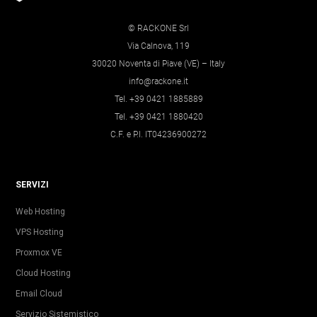
© RACKONE Srl
Via Calnova, 119
30020 Noventa di Piave (VE) – Italy
info@rackone.it
Tel. +39 0421 1885889
Tel. +39 0421 1880420
C.F. e P.I. IT04236900272
SERVIZI
Web Hosting
VPS Hosting
Proxmox VE
Cloud Hosting
Email Cloud
Servizio Sistemistico