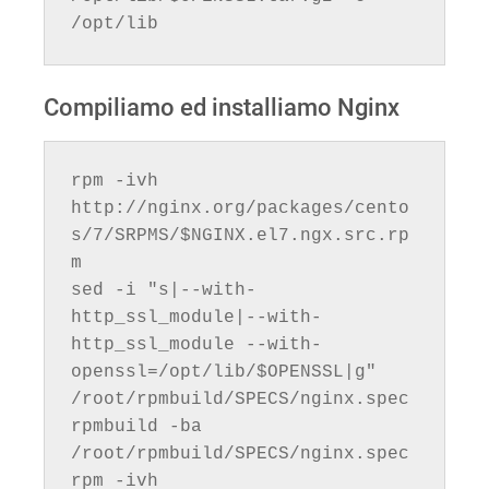
/opt/lib
Compiliamo ed installiamo Nginx
rpm -ivh 
http://nginx.org/packages/cento
s/7/SRPMS/$NGINX.el7.ngx.src.rp
m

sed -i "s|--with-
http_ssl_module|--with-
http_ssl_module --with-
openssl=/opt/lib/$OPENSSL|g" 
/root/rpmbuild/SPECS/nginx.spec

rpmbuild -ba 
/root/rpmbuild/SPECS/nginx.spec

rpm -ivh 