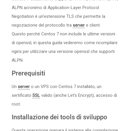
ALPN acronimo di Application-Layer Protocol
Negotiation è un’estensione TLS che permette la
negoziazione del protocollo tra
server
e client.
Questo perchè Centos 7 non include le ultime versioni
di openssl, in questa guida vederemo come ricompilare
nginx per utilizzare una versione openssl che supporti
ALPN.
Prerequisiti
Un
server
o un VPS con Centos 7 installato, un
sertificato
SSL
valido (anche Let’s Encrypt), accesso di
root.
Installazione dei tools di sviluppo
Questa operazione prepara il sistema alla compilazione,