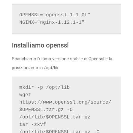
OPENSSL="openssl-1.1.0f"

NGINX="nginx-1.12.1-1"
Installiamo openssl
Scarichiamo l’ultima versione stabile di Openssl e la
posizioniamo in /opt/lib:
mkdir -p /opt/lib

wget 
https://www.openssl.org/source/
$OPENSSL.tar.gz -O 
/opt/lib/$OPENSSL.tar.gz

tar -zxvf 
/opt/lib/$OPENSSL.tar.gz -C 