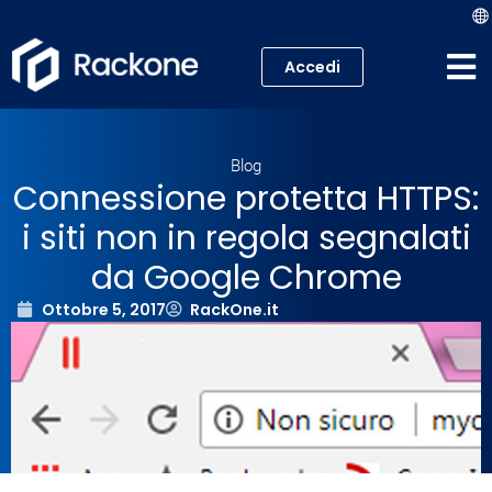
Accedi
Hosting
Blog
VPS
Connessione protetta HTTPS:
i siti non in regola segnalati
Cloud
da Google Chrome
Server
Ottobre 5, 2017
RackOne.it
Proxmox VE
Mail
Academy