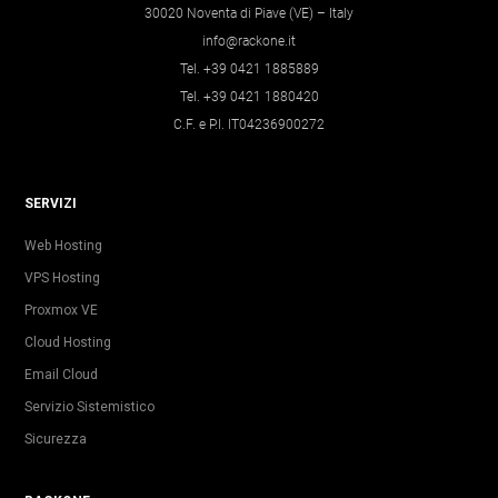
30020 Noventa di Piave (VE) – Italy
info@rackone.it
Tel. +39 0421 1885889
Tel. +39 0421 1880420
C.F. e P.I. IT04236900272
SERVIZI
Web Hosting
VPS Hosting
Proxmox VE
Cloud Hosting
Email Cloud
Servizio Sistemistico
Sicurezza