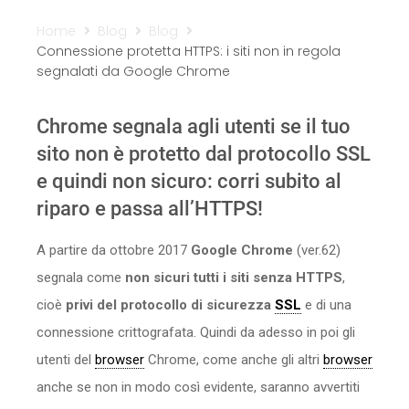
Sicurezza
Home
Blog
Blog
Connessione protetta HTTPS: i siti non in regola
Servizi
segnalati da Google Chrome
Chrome segnala agli utenti se il tuo
sito non è protetto dal protocollo SSL
e quindi non sicuro: corri subito al
riparo e passa all’HTTPS!
A partire da ottobre 2017
Google Chrome
(ver.62)
segnala come
non sicuri tutti i siti senza HTTPS
,
cioè
privi del protocollo di sicurezza
SSL
e di una
connessione crittografata. Quindi da adesso in poi gli
utenti del
browser
Chrome, come anche gli altri
browser
anche se non in modo così evidente, saranno avvertiti