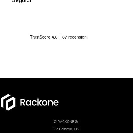
© RACKONE Srl
Via Calnova, 119